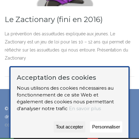
Le Zactionary (fini en 2016)
La prévention des assuétudes expliquée aux jeunes. Le
Zactionary est un jeu de loi pour les 10 – 12 ans qui permet de
réfléchir sur les assuétudes qui nous entoure. Présentation du
Zactionary
Acceptation des cookies
Nous utilisons des cookies nécessaires au
fonctionnement de ce site Web et
également des cookies nous permettant
d'analyser notre trafic
En savoir plus
© 2025
LIONS CLUB Laclaireau – Comté de Chiny
‐ Tous
droits réservés -
Mentions légales
-
Politique de
confidentialité
Tout accepter
Personnaliser