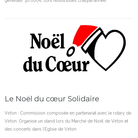
générale, 30.000€ sont redistribués chaque année.
Le Noël du cœur Solidaire
Virton : Commission composée en partenariat avec le rotary de
Virton. Organise un stand lors du Marché de Noël de Virton et
des concerts dans l’Eglise de Virton